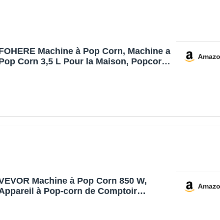
FOHERE Machine à Pop Corn, Machine a
Amaz
Pop Corn 3,5 L Pour la Maison, Popcorn
Machine électrique Avec Sucre et Huile,
Revêtement Antiadhésif, Silencieuse et
Rapide, Grand Couvercle Comme Bol de
Service
VEVOR Machine à Pop Corn 850 W,
Amaz
Appareil à Pop-corn de Comptoir
Électrique, Bol de 227 g pour 48 Tasses
par Lot, en Verre Trempé, avec 4