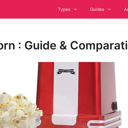
Types
Guides
A
orn : Guide & Comparat