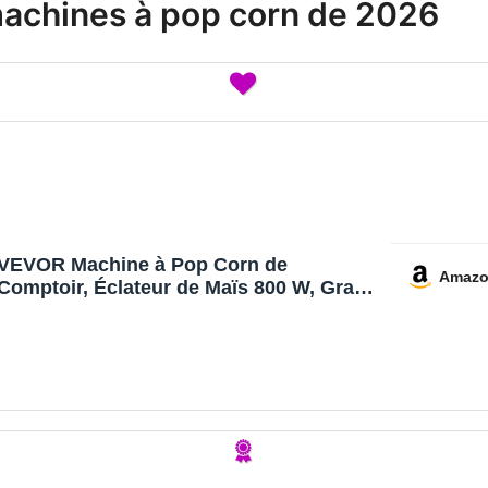
machines à pop corn de 2026
VEVOR Machine à Pop Corn de
Amaz
Comptoir, Éclateur de Maïs 800 W, Grand
Bol en Inox 0,2 kg, 48 Tasses par Lot,
avec Commande à 2 Boutons, Paroi en
Verre, Porte PC, Pelle Doseuse et
Cuillères, Rouge