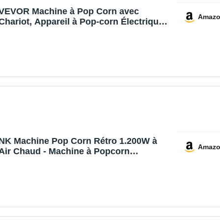
VEVOR Machine à Pop Corn avec
Amaz
Chariot, Appareil à Pop-corn Électrique
850 W, Grand Bol de 227 g pour 48
Tasses par Lot, avec Verre Trempé, 4
Cuillères, Style Cinéma, pour Fête
Magasin Soirée, Rouge
NK Machine Pop Corn Rétro 1.200W à
Amaz
Air Chaud - Machine à Popcorn
Électrique Sans Huile, 0.3L, Prête en 2
Min, Compacte et Vintage, Idéale pour la
Maison (Rouge)