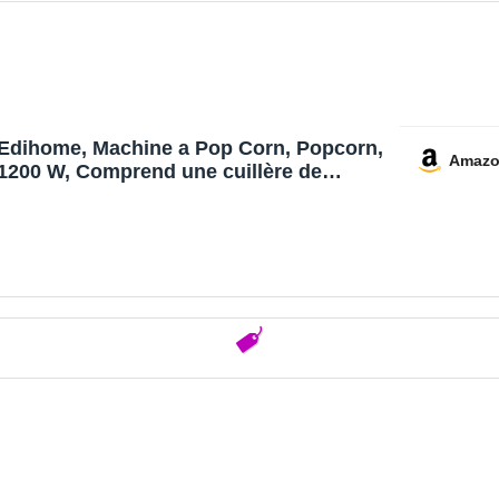
Edihome, Machine a Pop Corn, Popcorn,
Amaz
1200 W, Comprend une cuillère de
dosage, Popcorn prêt en 2 minutes
(Rouge)