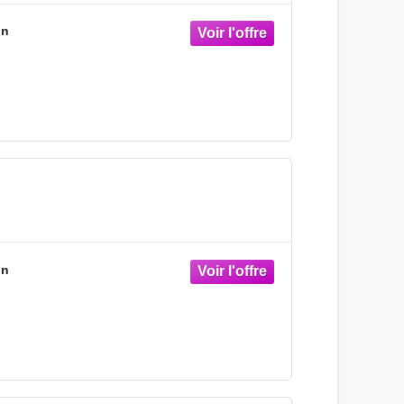
on
on