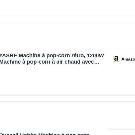
Cuillères, Style cinéma, Facile à
Nettoyer, Fête Magasin, Noir
YASHE Machine à pop-corn rétro, 1200W
Amaz
Machine à pop-corn à air chaud avec
gobelet doseur, à bouton unique, sans
huile, Parfaite pour les cinémas maison,
les soirées cinéma, les fêtes