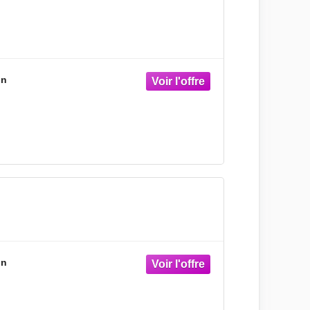
on
on