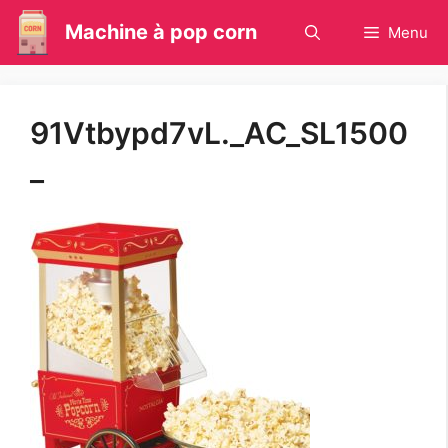
Aller
Machine à pop corn
Menu
au
contenu
91Vtbypd7vL._AC_SL1500
_